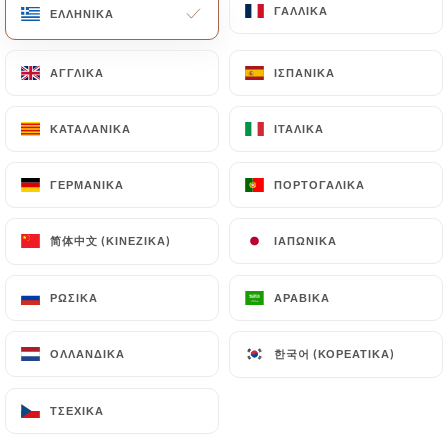
ΓΑΛΛΙΚΆ
ΓΑΛΛΙΚΆ
ΕΛΛΗΝΙΚΆ
ΕΛΛΗΝΙΚΆ
ΑΓΓΛΙΚΆ
ΑΓΓΛΙΚΆ
ΙΣΠΑΝΙΚΆ
ΙΣΠΑΝΙΚΆ
ΚΑΤΑΛΑΝΙΚΆ
ΚΑΤΑΛΑΝΙΚΆ
ΙΤΑΛΙΚΆ
ΙΤΑΛΙΚΆ
Take Otac
ΓΕΡΜΑΝΙΚΆ
ΓΕΡΜΑΝΙΚΆ
ΠΟΡΤΟΓΑΛΙΚΆ
ΠΟΡΤΟΓΑΛΙΚΆ
30 ΑΞΙΟΛΌΓΗΣΗ
简体中文 (ΚΙΝΈΖΙΚΑ)
简体中文 (ΚΙΝΈΖΙΚΑ)
ΙΑΠΩΝΙΚΆ
ΙΑΠΩΝΙΚΆ
RESTAURANT MEXICAIN
89 Rue D'Avron
ΡΩΣΙΚΆ
ΡΩΣΙΚΆ
ΑΡΑΒΙΚΆ
ΑΡΑΒΙΚΆ
75020 Paris France
한국어 (ΚΟΡΕΆΤΙΚΑ)
한국어 (ΚΟΡΕΆΤΙΚΑ)
ΟΛΛΑΝΔΙΚΆ
ΟΛΛΑΝΔΙΚΆ
ΤΣΈΧΙΚΑ
ΤΣΈΧΙΚΑ
Ποιοι είμαστε;