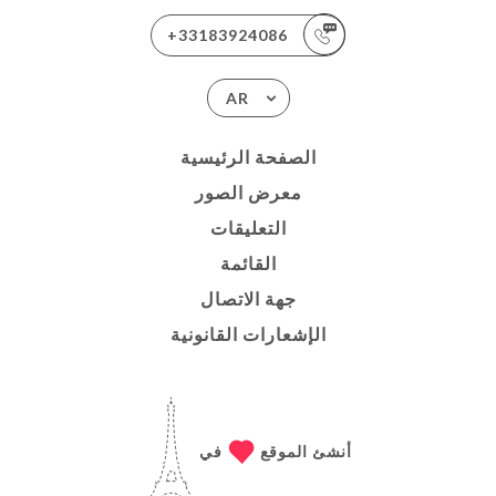
+33183924086
AR
الصفحة الرئيسية
معرض الصور
التعليقات
القائمة
جهة الاتصال
الإشعارات القانونية
أنشئ الموقع
في