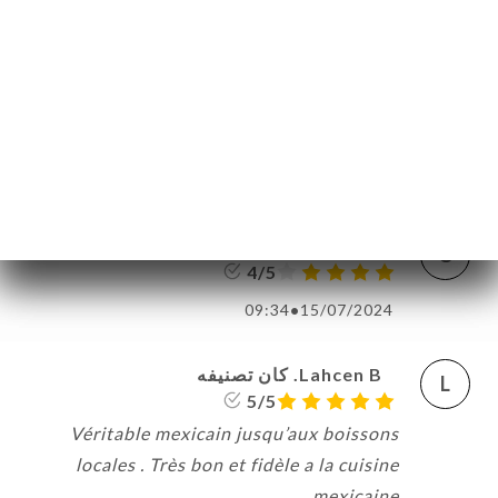
Sara M. كان تصنيفه
S
5/5
C’était super bon , on se croit au Mexique
en plus c’est halal ça faisait longtemps que
j’attendais un resto comme ça, merci !
08:14
•
13/10/2024
Catherine D. كان تصنيفه
C
4/5
09:34
•
15/07/2024
Lahcen B. كان تصنيفه
L
5/5
Véritable mexicain jusqu’aux boissons
locales . Très bon et fidèle a la cuisine
mexicaine