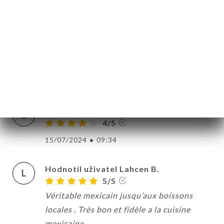
Hodnotil uživatel Sara M.
S
5/5
C’était super bon , on se croit au Mexique
en plus c’est halal ça faisait longtemps que
j’attendais un resto comme ça, merci !
13/10/2024
•
08:14
Hodnotil uživatel Catherine D.
C
4/5
15/07/2024
•
09:34
Hodnotil uživatel Lahcen B.
L
5/5
Véritable mexicain jusqu’aux boissons
locales . Très bon et fidèle a la cuisine
mexicaine