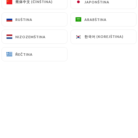
简体中文 (ČÍNŠTINA)
简体中文 (ČÍNŠTINA)
JAPONŠTINA
JAPONŠTINA
RUŠTINA
RUŠTINA
ARABŠTINA
ARABŠTINA
Hodnotil uživatel Mamad B.
M
5/5
한국어 (KOREJŠTINA)
한국어 (KOREJŠTINA)
NIZOZEMŠTINA
NIZOZEMŠTINA
Super resto, nourriture délicieuse et
gérant super sympa, je recommande et j'y
ŘEČTINA
ŘEČTINA
retournerai !
12/12/2025
•
05:49
Hodnotil uživatel Mehdi S.
M
5/5
Produit frais, quantités généreuse. Le
poulet était incroyable.
28/08/2025
•
06:16