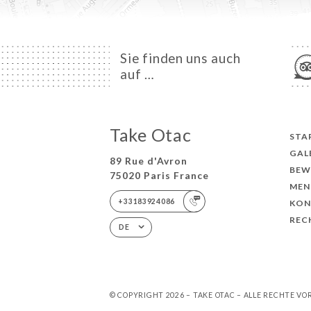
Sie finden uns auch
auf …
Take Otac
STA
GAL
89 Rue d'Avron
BEW
75020 Paris France
MEN
+33183924086
KON
REC
DE
© COPYRIGHT 2026 – TAKE OTAC – ALLE RECHTE V