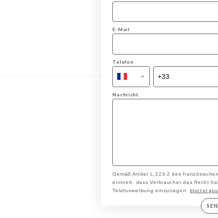
E-Mail
Telefon
Nachricht
Gemäß Artikel L.223-2 des französische
erinnert, dass Verbraucher das Recht hab
bloctel.gou
Telefonwerbung einzutragen:
SE