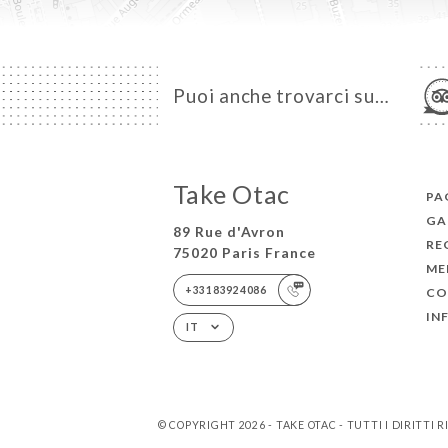
Puoi anche trovarci su…
Take Otac
PA
GA
89 Rue d'Avron
RE
75020 Paris France
ME
+33183924086
CO
IN
IT
© COPYRIGHT 2026 - TAKE OTAC - TUTTI I DIRITTI R