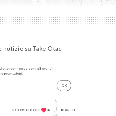
e notizie su Take Otac
sletter per non perderti gli eventi in
me promozioni.
OK
SITO CREATO CON
IN
DI
UNIITI