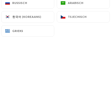
RUSSISCH
RUSSISCH
ARABISCH
ARABISCH
한국어 (KOREAANS)
한국어 (KOREAANS)
TSJECHISCH
TSJECHISCH
GRIEKS
GRIEKS