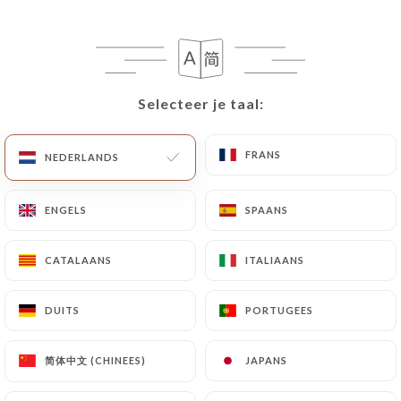
NL
MENU
Selecteer je taal:
Selecteer je taal:
FRANS
FRANS
NEDERLANDS
NEDERLANDS
/
HOME
GALERIJ
Galerij
ENGELS
ENGELS
SPAANS
SPAANS
CATALAANS
CATALAANS
ITALIAANS
ITALIAANS
DUITS
DUITS
PORTUGEES
PORTUGEES
简体中文 (CHINEES)
简体中文 (CHINEES)
JAPANS
JAPANS