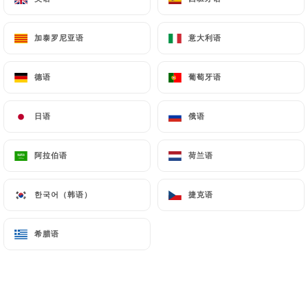
Extra bœuf
3.50€
加泰罗尼亚语
加泰罗尼亚语
意大利语
意大利语
Extra guacamole
德语
德语
葡萄牙语
葡萄牙语
2.90€
日语
日语
俄语
俄语
Extra champignons
2.90€
阿拉伯语
阿拉伯语
荷兰语
荷兰语
Sauce
한국어（韩语）
한국어（韩语）
捷克语
捷克语
Sauce piquante
1.50€
希腊语
希腊语
Sauce guacamole
2.90€