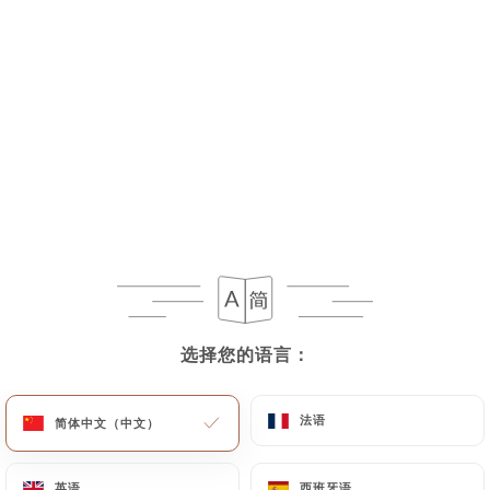
Tortilla de blé de 30cm enroulé avec Tortilla de blé
enroulés (30cm), riz, sauce maison, cheddar, bœuf
ou poulet (au choix), banane plantain, salade
iceberg, haricots rouge
12.90€
Burrito callejero
Tortilla de blé enroulés (30cm) avec riz, sauce
maison, cheddar, boeuf ou poulet (au choix) ,
banane plantain, salade iceberg, haricots rouge
12.90€
选择您的语言：
选择您的语言：
Suppléments
Extra poulet
法语
法语
简体中文（中文）
简体中文（中文）
2.90€
英语
英语
西班牙语
西班牙语